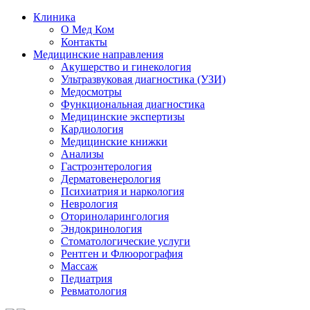
Клиника
О Мед Ком
Контакты
Медицинские направления
Акушерство и гинекология
Ультразвуковая диагностика (УЗИ)
Медосмотры
Функциональная диагностика
Медицинские экспертизы
Кардиология
Медицинские книжки
Анализы
Гастроэнтерология
Дерматовенерология
Психиатрия и наркология
Неврология
Оториноларингология
Эндокринология
Стоматологические услуги
Рентген и Флюорография
Массаж
Педиатрия
Ревматология