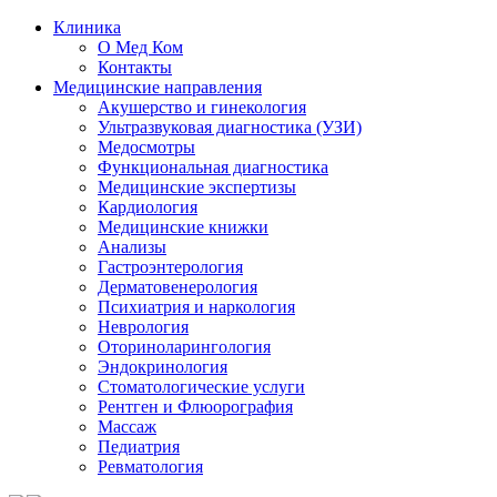
Клиника
О Мед Ком
Контакты
Медицинские направления
Акушерство и гинекология
Ультразвуковая диагностика (УЗИ)
Медосмотры
Функциональная диагностика
Медицинские экспертизы
Кардиология
Медицинские книжки
Анализы
Гастроэнтерология
Дерматовенерология
Психиатрия и наркология
Неврология
Оториноларингология
Эндокринология
Стоматологические услуги
Рентген и Флюорография
Массаж
Педиатрия
Ревматология