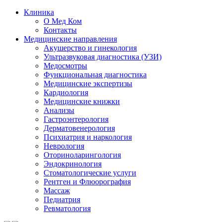
Клиника
О Мед Ком
Контакты
Медицинские направления
Акушерство и гинекология
Ультразвуковая диагностика (УЗИ)
Медосмотры
Функциональная диагностика
Медицинские экспертизы
Кардиология
Медицинские книжки
Анализы
Гастроэнтерология
Дерматовенерология
Психиатрия и наркология
Неврология
Оториноларингология
Эндокринология
Стоматологические услуги
Рентген и Флюорография
Массаж
Педиатрия
Ревматология