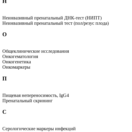
Н
Неинвазивный пренатальный ДНК-тест (НИПТ)
Неинвазивный пренатальный тест (пол/резус плода)
О
Общеклинические исследования
Онкогематология
Онкогенетика
Онкомаркеры
П
Пищевая непереносимость, IgG4
Пренатальный скрининг
С
Серологические маркеры инфекций